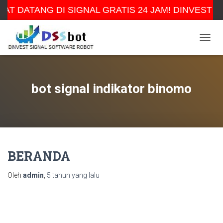
AT DATANG DI SIGNAL GRATIS 24 JAM! DINVEST 
TOGGL
bot signal indikator binomo
BERANDA
Oleh
admin
,
5 tahun
yang lalu