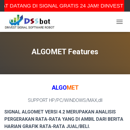
T DATANG DI SIGNAL GRATIS 24 JAM! DINVEST H
TOGGL
ALGOMET Features
ALGO
MET
SUPPORT HP/PC/WINDOWS/MAX,dll
SIGNAL ALGOMET VERSI 4.2 MERUPAKAN ANALISIS
PERGERAKAN RATA-RATA YANG DI AMBIL DARI BERITA
HARIAN GRAFIK RATA-RATA JUAL/BELI.